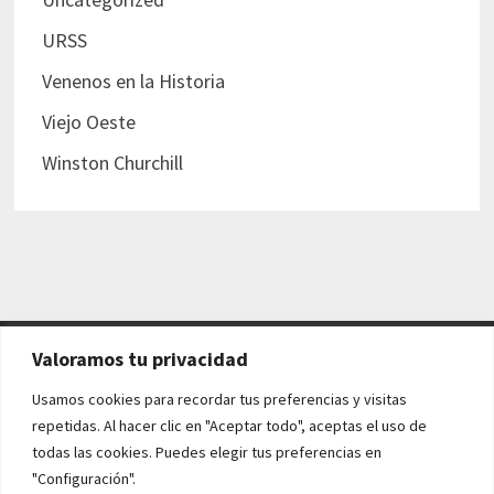
URSS
Venenos en la Historia
Viejo Oeste
Winston Churchill
Valoramos tu privacidad
AVISO LEGAL Y POLÍTICAS
Usamos cookies para recordar tus preferencias y visitas
repetidas. Al hacer clic en "Aceptar todo", aceptas el uso de
Aviso legal
todas las cookies. Puedes elegir tus preferencias en
"Configuración".
Política de cookies