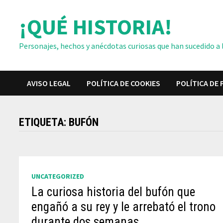
Saltar
¡QUÉ HISTORIA!
al
contenido
Personajes, hechos y anécdotas curiosas que han sucedido a lo
AVISO LEGAL
POLÍTICA DE COOKIES
POLÍTICA DE 
ETIQUETA:
BUFÓN
UNCATEGORIZED
La curiosa historia del bufón que
engañó a su rey y le arrebató el trono
durante dos semanas