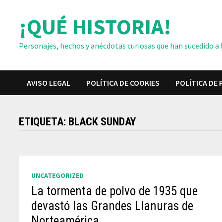
Saltar
¡QUÉ HISTORIA!
al
contenido
Personajes, hechos y anécdotas curiosas que han sucedido a lo
AVISO LEGAL
POLÍTICA DE COOKIES
POLÍTICA DE 
ETIQUETA:
BLACK SUNDAY
UNCATEGORIZED
La tormenta de polvo de 1935 que
devastó las Grandes Llanuras de
Norteamérica