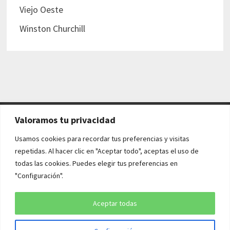
Viejo Oeste
Winston Churchill
Valoramos tu privacidad
AVISO LEGAL Y POLÍTICAS
Usamos cookies para recordar tus preferencias y visitas
repetidas. Al hacer clic en "Aceptar todo", aceptas el uso de
Aviso legal
todas las cookies. Puedes elegir tus preferencias en
"Configuración".
Política de cookies
Política de privacidad
Aceptar todas