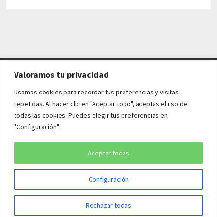
Valoramos tu privacidad
AVISO LEGAL Y POLÍTICAS
Usamos cookies para recordar tus preferencias y visitas
repetidas. Al hacer clic en "Aceptar todo", aceptas el uso de
Aviso legal
todas las cookies. Puedes elegir tus preferencias en
"Configuración".
Política de cookies
Política de privacidad
Aceptar todas
Configuración
Copyright © 2026
¡QUÉ HISTORIA!
. Funciona con
WordPress
y
Rechazar todas
Bam
.