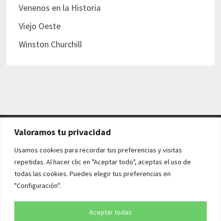
Venenos en la Historia
Viejo Oeste
Winston Churchill
Valoramos tu privacidad
AVISO LEGAL Y POLÍTICAS
Usamos cookies para recordar tus preferencias y visitas
repetidas. Al hacer clic en "Aceptar todo", aceptas el uso de
Aviso legal
todas las cookies. Puedes elegir tus preferencias en
"Configuración".
Política de cookies
Política de privacidad
Aceptar todas