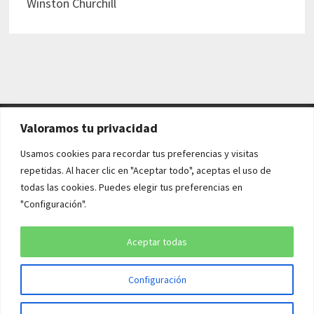
Winston Churchill
Valoramos tu privacidad
AVISO LEGAL Y POLÍTICAS
Usamos cookies para recordar tus preferencias y visitas
repetidas. Al hacer clic en "Aceptar todo", aceptas el uso de
Aviso legal
todas las cookies. Puedes elegir tus preferencias en
"Configuración".
Política de cookies
Política de privacidad
Aceptar todas
Configuración
Copyright © 2026
¡QUÉ HISTORIA!
. Funciona con
WordPress
y