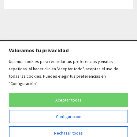
Valoramos tu privacidad
AVISO LEGAL Y POLÍTICAS
Usamos cookies para recordar tus preferencias y visitas
repetidas. Al hacer clic en "Aceptar todo", aceptas el uso de
Aviso legal
todas las cookies. Puedes elegir tus preferencias en
"Configuración".
Política de cookies
Política de privacidad
Aceptar todas
Configuración
Copyright © 2026
¡QUÉ HISTORIA!
. Funciona con
WordPress
y
Rechazar todas
Bam
.