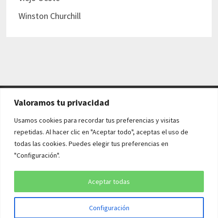
Winston Churchill
Valoramos tu privacidad
AVISO LEGAL Y POLÍTICAS
Usamos cookies para recordar tus preferencias y visitas
repetidas. Al hacer clic en "Aceptar todo", aceptas el uso de
Aviso legal
todas las cookies. Puedes elegir tus preferencias en
"Configuración".
Política de cookies
Política de privacidad
Aceptar todas
Configuración