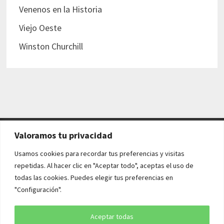
Venenos en la Historia
Viejo Oeste
Winston Churchill
Valoramos tu privacidad
AVISO LEGAL Y POLÍTICAS
Usamos cookies para recordar tus preferencias y visitas
repetidas. Al hacer clic en "Aceptar todo", aceptas el uso de
Aviso legal
todas las cookies. Puedes elegir tus preferencias en
"Configuración".
Política de cookies
Política de privacidad
Aceptar todas