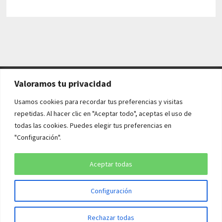
Valoramos tu privacidad
AVISO LEGAL Y POLÍTICAS
Usamos cookies para recordar tus preferencias y visitas
repetidas. Al hacer clic en "Aceptar todo", aceptas el uso de
Aviso legal
todas las cookies. Puedes elegir tus preferencias en
"Configuración".
Política de cookies
Política de privacidad
Aceptar todas
Configuración
Copyright © 2026
¡QUÉ HISTORIA!
. Funciona con
WordPress
y
Rechazar todas
Bam
.