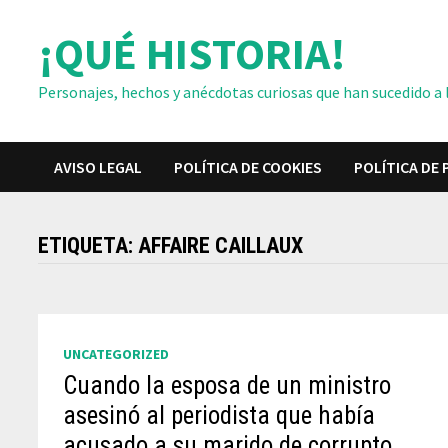
Saltar
¡QUÉ HISTORIA!
al
contenido
Personajes, hechos y anécdotas curiosas que han sucedido a lo
AVISO LEGAL
POLÍTICA DE COOKIES
POLÍTICA DE 
ETIQUETA:
AFFAIRE CAILLAUX
UNCATEGORIZED
Cuando la esposa de un ministro
asesinó al periodista que había
acusado a su marido de corrupto