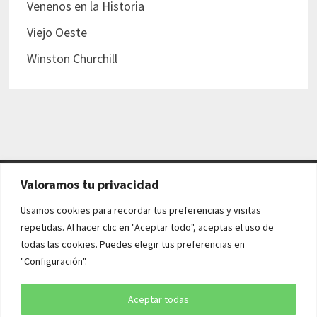
Venenos en la Historia
Viejo Oeste
Winston Churchill
Valoramos tu privacidad
AVISO LEGAL Y POLÍTICAS
Usamos cookies para recordar tus preferencias y visitas
repetidas. Al hacer clic en "Aceptar todo", aceptas el uso de
Aviso legal
todas las cookies. Puedes elegir tus preferencias en
"Configuración".
Política de cookies
Política de privacidad
Aceptar todas