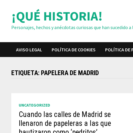
Saltar
¡QUÉ HISTORIA!
al
contenido
Personajes, hechos y anécdotas curiosas que han sucedido a lo
AVISO LEGAL
POLÍTICA DE COOKIES
POLÍTICA DE 
ETIQUETA:
PAPELERA DE MADRID
UNCATEGORIZED
Cuando las calles de Madrid se
llenaron de papeleras a las que
bautizaron como ‘pedritos’