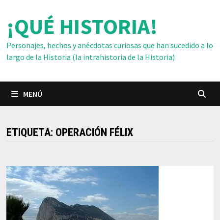
Saltar
¡QUÉ HISTORIA!
al
contenido
Personajes, hechos y anécdotas curiosas que han sucedido a lo
largo de la Historia (la intrahistoria de la Historia)
MENÚ
ETIQUETA:
OPERACIÓN FÉLIX