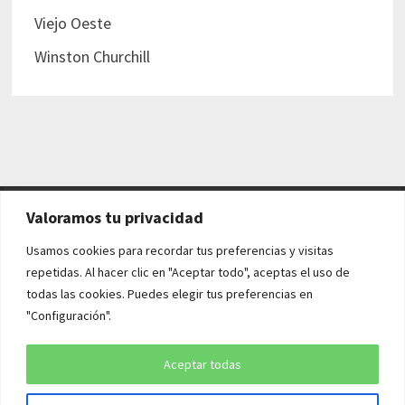
Viejo Oeste
Winston Churchill
Valoramos tu privacidad
AVISO LEGAL Y POLÍTICAS
Usamos cookies para recordar tus preferencias y visitas
repetidas. Al hacer clic en "Aceptar todo", aceptas el uso de
Aviso legal
todas las cookies. Puedes elegir tus preferencias en
"Configuración".
Política de cookies
Política de privacidad
Aceptar todas