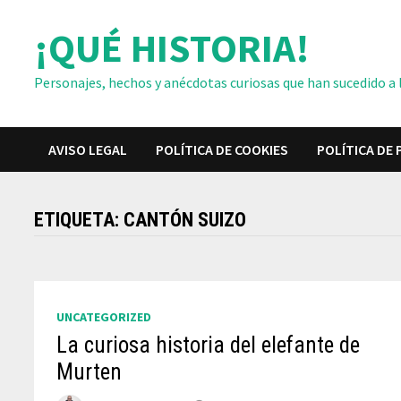
Saltar
¡QUÉ HISTORIA!
al
contenido
Personajes, hechos y anécdotas curiosas que han sucedido a lo
AVISO LEGAL
POLÍTICA DE COOKIES
POLÍTICA DE 
ETIQUETA:
CANTÓN SUIZO
UNCATEGORIZED
La curiosa historia del elefante de
Murten